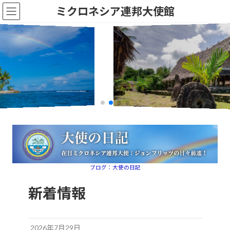
コ
ナ
ミクロネシア連邦大使館
ン
ビ
テ
ゲ
ン
ー
ツ
シ
へ
ョ
ス
ン
キ
に
ッ
移
プ
動
ブログ：大使の日記
新着情報
2026年7月29日