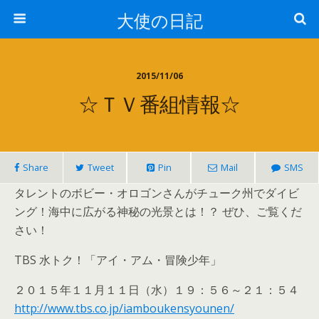
大使の日記
2015/11/06
☆ＴＶ番組情報☆
Share
Tweet
Pin
Mail
SMS
タレントのボビー・オロゴンさんがチューク州でダイビ
ング！海中に広がる神秘の光景とは！？ ぜひ、ご覧くだ
さい！
TBS 水トク！「アイ・アム・冒険少年」
２０１５年１１月１１日（水）１９：５６～２１：５４
http://www.tbs.co.jp/iamboukensyounen/