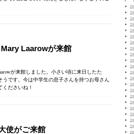
2
2
2
2
2
2
2
 Mary Laarowが来館
2
2
2
2
ary Laarowが来館しました。小さい頃に来日したた
2
2
そうです。今は中学生の息子さんを持つお母さん
2
てくださいね！
2
2
2
2
2
2
2
大使がご来館
2