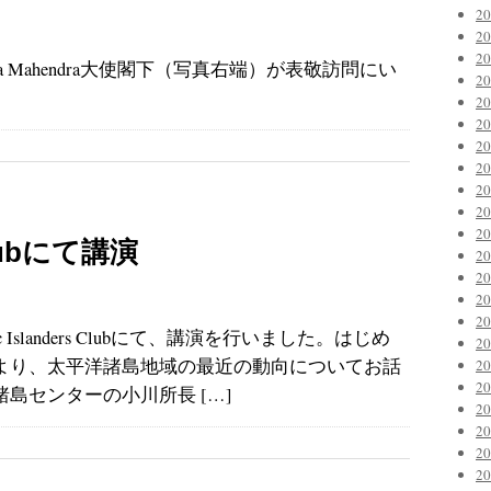
2
2
2
za Mahendra大使閣下（写真右端）が表敬訪問にい
2
2
2
2
2
2
2
2
 Clubにて講演
2
2
2
2
Islanders Clubにて、講演を行いました。はじめ
2
より、太平洋諸島地域の最近の動向についてお話
2
2
島センターの小川所長 […]
2
2
2
2