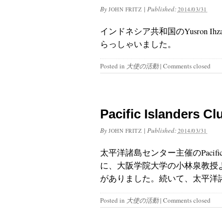
By
|
Published:
JOHN FRITZ
2014/03/31
インドネシア共和国のYusron Ih
らっしゃいました。
Posted in
大使の活動
|
Comments closed
Pacific Islanders
By
|
Published:
JOHN FRITZ
2014/03/31
太平洋諸島センター主催のPacific 
に、大阪学院大学の小林泉教授
がありました。続いて、太平洋諸
Posted in
大使の活動
|
Comments closed