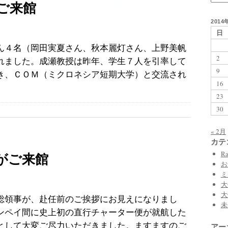
ご来館
2014
日
ん４名（岡田実夏さん、秋本麗灯さん、上野美帆
2
れました。成瀬教授は昨年、学生７人を引率して
9
き、ＣＯＭ（ミクロネシア短期大学）と交流され
16
23
30
« 2月
カテ
Ra
がご来館
お
ミ
大
大
総領事が、赴任前のご挨拶にお見えになりまし
未
ンペイ間に史上初の直行チャーター便が就航した
として大変ご尽力いただきました。ますますのご
アー