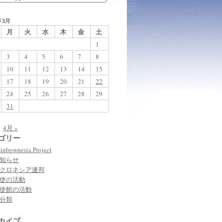
年3月
月
火
水
木
金
土
1
3
4
5
6
7
8
10
11
12
13
14
15
17
18
19
20
21
22
24
25
26
27
28
29
31
4月 »
ゴリー
inbownesia Project
知らせ
クロネシア連邦
使の活動
使館の活動
分類
カイブ