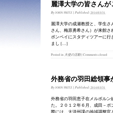
麗澤大学の皆さんが
By
|
Published:
JOHN FRITZ
2014/03/31
麗澤大学の成瀬教授と、学生さ
さん、梅原勇希さん）が来館さ
ポンペイにスタディツアーに行
まし […]
Posted in
大使の活動
|
Comments closed
外務省の羽田総領事
By
|
Published:
JOHN FRITZ
2014/03/31
外務省の羽田恵子在メルボルン
た。２０１２年６月、成田－ポ
際には、大洋州課の地域調整官