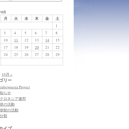
年9月
月
火
水
木
金
土
1
3
4
5
6
7
8
10
11
12
13
14
15
17
18
19
20
21
22
24
25
26
27
28
29
10月 »
ゴリー
inbownesia Project
知らせ
クロネシア連邦
使の活動
使館の活動
分類
カイブ