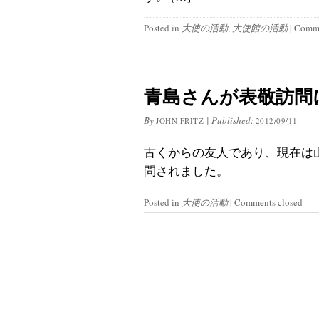
Posted in
大使の活動
,
大使館の活動
|
Comme
青島さんが表敬訪問
By
|
Published:
JOHN FRITZ
2012/09/11
古くからの友人であり、現在は
問されました。
Posted in
大使の活動
|
Comments closed