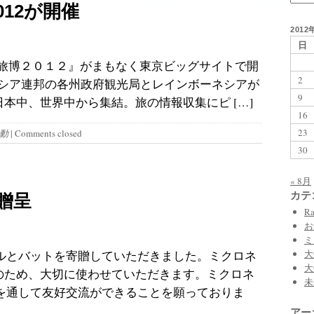
012が開催
2012
日
A旅博２０１２』がまもなく東京ビッグサイトで開
2
ネシア連邦の各州政府観光局とレインボーネシアが
9
日本中、世界中から集結。旅の情報収集にピ […]
16
23
動
|
Comments closed
30
« 8月
カテ
贈呈
Ra
お
ミ
大
ルとバットを寄贈していただきました。ミクロネ
大
上のため、大切に使わせていただきます。ミクロネ
未
を通して友好交流ができることを願っておりま
アー