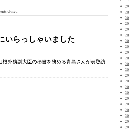
2
nts closed
2
2
2
2
2
にいらっしゃいました
2
2
2
2
山根外務副大臣の秘書を務める青島さんが表敬訪
2
2
2
2
2
2
2
2
2
2
2
2