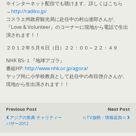
※インターネット配信でも聴けます。詳しくはこちら
→
http://radiko.jp/
コスラエ州政府観光局に赴任中の村山達郎さんが、
『Love & Volunteer』のコーナーに現地から電話で生出
演されます！！
２０１２年５月６日（日）２２：００～２２：４９
NHK BS-１『地球アゴラ』
番組HP:
http://www.nhk.or.jp/agora/
ヤップ州に小学校教員として赴任中の布目啓介さんが、
現地から生出演されます！！
Previous Post
Next Post
アジアの祭典 チャリティー
☆TV放映・情報追加☆
バザー2012