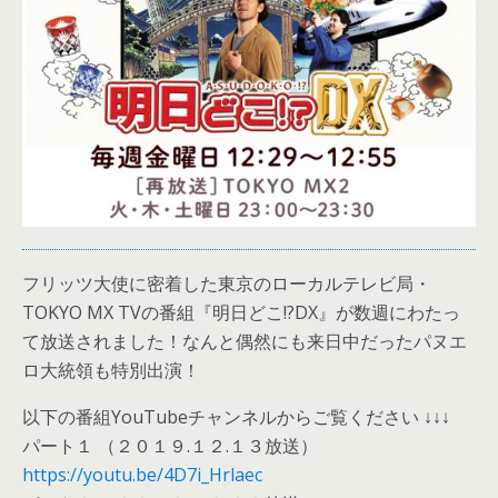
フリッツ大使に密着した東京のローカルテレビ局・
TOKYO MX TVの番組『明日どこ!?DX』が数週にわたっ
て放送されました！なんと偶然にも来日中だったパヌエ
ロ大統領も特別出演！
以下の番組YouTubeチャンネルからご覧ください ↓↓↓
パート１ （２０１９.１２.１３放送）
https://youtu.be/4D7i_Hrlaec