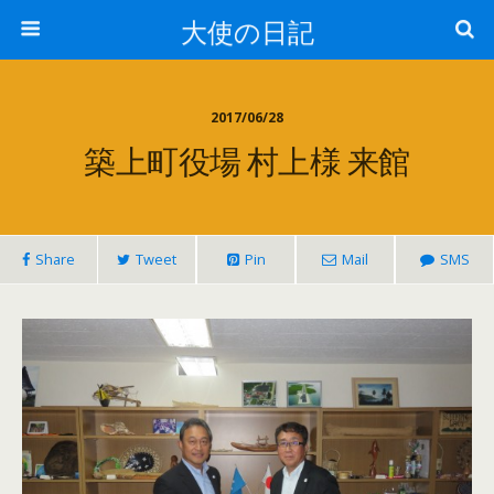
大使の日記
2017/06/28
築上町役場 村上様 来館
Share
Tweet
Pin
Mail
SMS