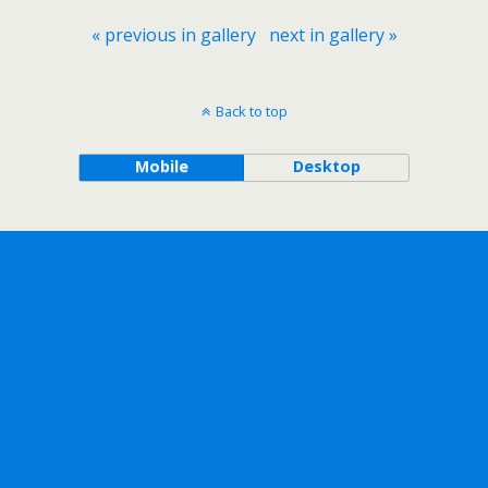
« previous in gallery
next in gallery »
Back to top
Mobile
Desktop