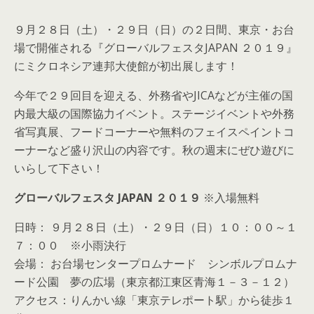
９月２８日（土）・２９日（日）の２日間、東京・お台
場で開催される『グローバルフェスタJAPAN ２０１９』
にミクロネシア連邦大使館が初出展します！
今年で２９回目を迎える、外務省やJICAなどが主催の国
内最大級の国際協力イベント。ステージイベントや外務
省写真展、フードコーナーや無料のフェイスペイントコ
ーナーなど盛り沢山の内容です。秋の週末にぜひ遊びに
いらして下さい！
グローバルフェスタ JAPAN ２０１９
※入場無料
日時： ９月２８日（土）・２９日（日）１０：００～１
７：００ ※小雨決行
会場： お台場センタープロムナード シンボルプロムナ
ード公園 夢の広場（東京都江東区青海１－３－１２）
アクセス：りんかい線「東京テレポート駅」から徒歩１