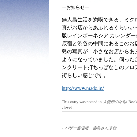
ーお知らせー
無人島生活を満喫できる、ミク
真がお店からあふれるくらいい
版レインボーネシア カレンダ
原宿と渋谷の中間にあるこのお
島の写真が、小さなお店からあ
ようになっていました。伺った
ンクリート打ちっぱなしのフロ
街らしい感じです。
http://www.mado.in/
This entry was posted in
大使館の活動
. Boo
closed.
«
バザー当選者 柳島さん来館