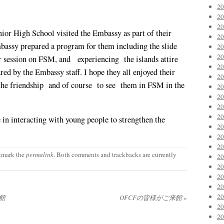
2
2
2
or High School visited the Embassy as part of their
2
bassy prepared a program for them including the slide
2
2
r session on FSM, and experiencing the islands attire
2
red by the Embassy staff. I hope they all enjoyed their
2
n the friendship and of course to see them in FSM in the
2
2
2
2
 in interacting with young people to strengthen the
2
2
2
kmark the
permalink
. Both comments and trackbacks are currently
2
2
2
2
2
館
OFCFの皆様がご来館
»
2
2