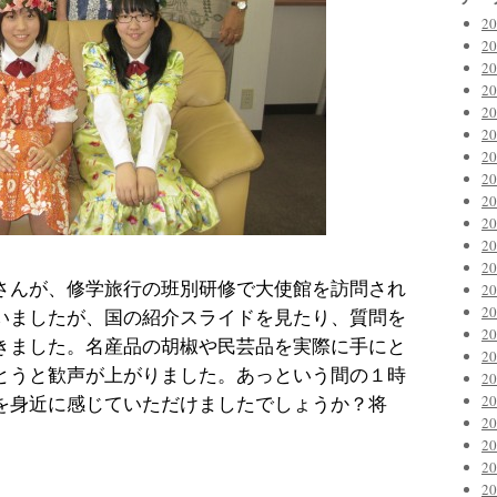
2
2
2
2
2
2
2
2
2
2
2
2
さんが、修学旅行の班別研修で大使館を訪問され
2
2
いましたが、国の紹介スライドを見たり、質問を
2
きました。名産品の胡椒や民芸品を実際に手にと
2
とうと歓声が上がりました。あっという間の１時
2
2
を身近に感じていただけましたでしょうか？将
2
。
2
2
2