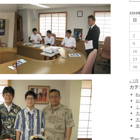
2026
日
2
9
16
23
30
« 3月
カテ
Ra
お
ミ
大
大
未
アー