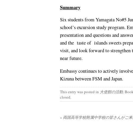
Summary
Six students from Yamagata No#5 Juni
school’s excursion study program. Em
presentation and questions and answe
and the taste of islands sweets prepa
visit, and look forward to strengthe
near future.
Embassy continues to actively involve
Kizuna between FSM and Japan.
This entry was posted in
大使館の活動
. Boo
closed.
«
両国高等学校附属中学校の皆さんがご来