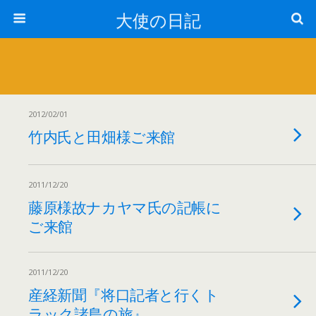
大使の日記
2012/02/01
竹内氏と田畑様ご来館
2011/12/20
藤原様故ナカヤマ氏の記帳に
ご来館
2011/12/20
産経新聞『将口記者と行くト
ラック諸島の旅』