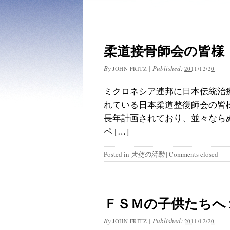
柔道接骨師会の皆様
By
|
Published:
JOHN FRITZ
2011/12/20
ミクロネシア連邦に日本伝統治
れている日本柔道整復師会の皆
長年計画されており、並々なら
ペ […]
Posted in
大使の活動
|
Comments closed
ＦＳＭの子供たちへ
By
|
Published:
JOHN FRITZ
2011/12/20