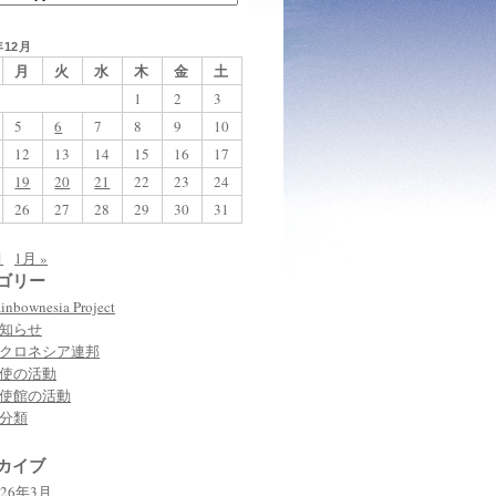
年12月
月
火
水
木
金
土
1
2
3
5
6
7
8
9
10
12
13
14
15
16
17
19
20
21
22
23
24
26
27
28
29
30
31
月
1月 »
ゴリー
inbownesia Project
知らせ
クロネシア連邦
使の活動
使館の活動
分類
カイブ
026年3月