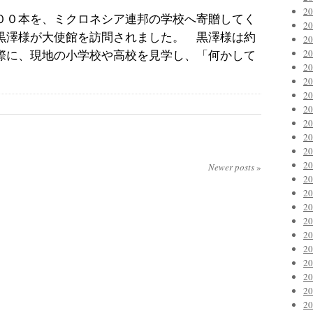
2
００本を、ミクロネシア連邦の学校へ寄贈してく
2
黒澤様が大使館を訪問されました。 黒澤様は約
2
2
際に、現地の小学校や高校を見学し、「何かして
2
2
2
2
2
2
2
2
Newer posts
»
2
2
2
2
2
2
2
2
2
2