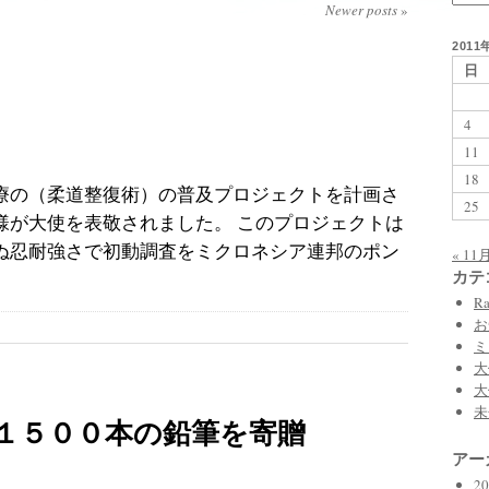
Newer posts
»
2011
日
4
11
18
療の（柔道整復術）の普及プロジェクトを計画さ
25
様が大使を表敬されました。 このプロジェクトは
ぬ忍耐強さで初動調査をミクロネシア連邦のポン
« 11
カテ
Ra
お
ミ
大
大
未
１５００本の鉛筆を寄贈
アー
2