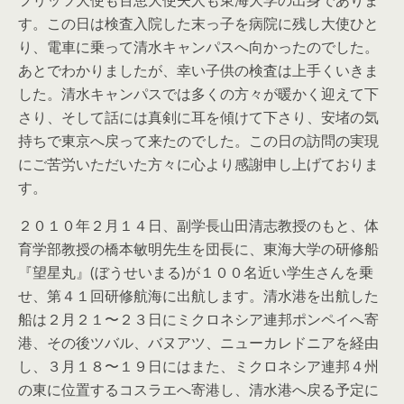
フリッツ大使も百恵大使夫人も東海大学の出身でありま
す。この日は検査入院した末っ子を病院に残し大使ひと
り、電車に乗って清水キャンパスへ向かったのでした。
あとでわかりましたが、幸い子供の検査は上手くいきま
した。清水キャンパスでは多くの方々が暖かく迎えて下
さり、そして話には真剣に耳を傾けて下さり、安堵の気
持ちで東京へ戻って来たのでした。この日の訪問の実現
にご苦労いただいた方々に心より感謝申し上げておりま
す。
２０１０年２月１４日、副学長山田清志教授のもと、体
育学部教授の橋本敏明先生を団長に、東海大学の研修船
『望星丸』(ぼうせいまる)が１００名近い学生さんを乗
せ、第４１回研修航海に出航します。清水港を出航した
船は２月２１〜２３日にミクロネシア連邦ポンペイへ寄
港、その後ツバル、バヌアツ、ニューカレドニアを経由
し、３月１８〜１９日にはまた、ミクロネシア連邦４州
の東に位置するコスラエへ寄港し、清水港へ戻る予定に