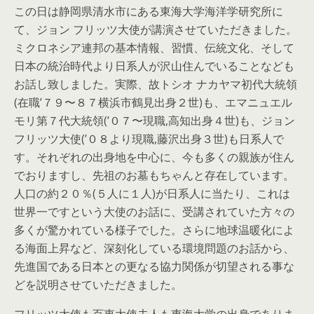
この日は静岡県清水市にある東海大学海洋学研究所に
て、ジョン フリッツ大使が講演させていただきました。
ミクロネシア連邦の基本情報、習慣、伝統文化、そして
日本の統治時代より日系人が沢山住んでいることなども
お話し致しました。実際、故トシオ ナカヤマ初代大統領
(在職’７９〜８７横浜市鶴見出身２世)も、エマニュエル
モリ第７代大統領(’０７〜現職,高知出身４世)も、ジョン
フリッツ大使(’０８より現職,藤沢出身３世)も日系人で
す。それぞれの出身地を中心に、今も多くの親族が住ん
でおりますし、先祖のお墓もちゃんと存在しています。
人口の約２０％(５人に１人)が日系人に当たり、これは
世界一ですという大使のお話に、受講されていた方々の
多くが驚かれている様子でした。さらに地球温暖化によ
る海面上昇など、深刻化している環境問題のお話から、
先進国である日本との更なる協力関係が切望される事な
どを説明させていただきました。