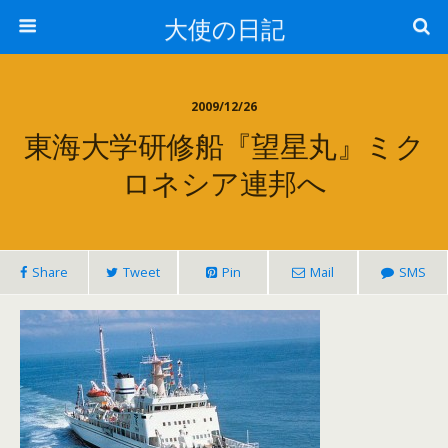
大使の日記
2009/12/26
東海大学研修船『望星丸』ミク
ロネシア連邦へ
Share
Tweet
Pin
Mail
SMS