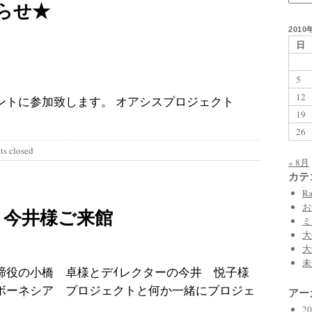
らせ★
2010
日
5
12
ントに参加致します。 オアシスプロジェクト
19
26
s closed
« 8月
カテ
Ra
お
、今井様ご来館
ミ
大
大
未
締役の小橋 卓様とデｲレクターの今井 悦子様
ボーネシア プロジェクトと何か一緒にプロジェ
アー
2