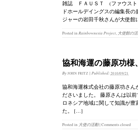
雑誌 ＦＡＵＳＴ (ファウス
ドホールデイングスの編集長の
ジャーの岩田千秋さんが大使館に
Posted in
Rainbownesia Project
,
大使館の活
協和海運の藤原功様
By
|
Published:
JOHN FRITZ
2010/09/21
協和海運株式会社の藤原功さん
ださいました。 藤原さんは以
ロネシア地域に関して知識が豊
た。 […]
Posted in
大使の活動
|
Comments closed