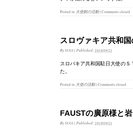
Posted in
大使館の活動
|
Comments closed
スロヴァキア共和国
By
|
Published:
SUGI
2010/09/21
スロバキア共和国駐日大使のＳ
た。
Posted in
大使の活動
|
Comments closed
FAUSTの廣原様と
By
|
Published:
SUGI
2010/09/21