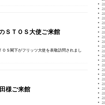
2
2
2
2
2
2
のＳＴＯＳ大使ご来館
2
2
2
2
ＴＯＳ閣下がフリッツ大使を表敬訪問されまし
2
2
2
2
2
2
2
2
岩田様ご来館
2
2
2
2