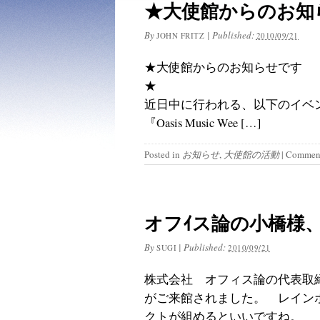
★大使館からのお知
By
|
Published:
JOHN FRITZ
2010/09/21
★大使館からのお知らせです
近日中に行われる、以下のイベ
『Oasis Music Wee […]
Posted in
お知らせ
,
大使館の活動
|
Comment
オフｲス論の小橋様
By
|
Published:
SUGI
2010/09/21
株式会社 オフィス論の代表取
がご来館されました。 レイン
クトが組めるといいですね。