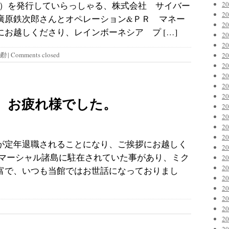
2
ト）を発行していらっしゃる、株式会社 サイバー
2
廣原鉄次郎さんとオペレーション&ＰＲ マネー
2
お越しくださり、レインボーネシア プ […]
2
2
動
|
Comments closed
2
2
2
2
2
、お疲れ様でした。
2
2
2
2
が定年退職されることになり、ご挨拶にお越しく
2
前マーシャル諸島に駐在されていた事があり、ミク
2
2
富で、いつも当館ではお世話になっておりまし
2
2
2
2
2