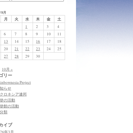
年9月
月
火
水
木
金
土
1
2
3
4
6
7
8
9
10
11
★
13
14
15
16
17
18
20
21
22
23
24
25
27
28
29
30
10月 »
ゴリー
inbownesia Project
知らせ
クロネシア連邦
使の活動
使館の活動
分類
カイブ
026年3月